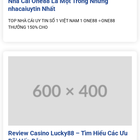
Nhà Cái One88 Là Một Trong Những
nhacaiuytin Nhất
TOP NHÀ CÁI UY TIN SỐ 1 VIỆT NAM 1 ONE88 ⭐ONE88
THƯỞNG 150% CHO
Review Casino Lucky88 – Tìm Hiểu Các Ưu