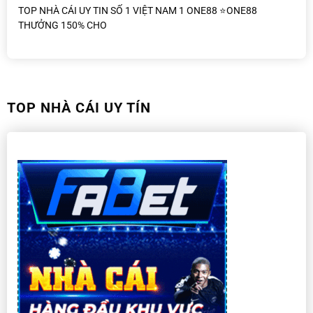
TOP NHÀ CÁI UY TIN SỐ 1 VIỆT NAM 1 ONE88 ⭐ONE88
THƯỞNG 150% CHO
TOP NHÀ CÁI UY TÍN