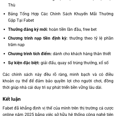
Thù
Bảng Tổng Hợp Các Chính Sách Khuyến Mãi Thường
Gặp Tại Fabet
Thưởng đăng ký mới:
hoàn tiền lần đầu, free bet
Chương trình nạp tiền định kỳ:
thưởng theo tỷ lệ phần
trăm nạp
Chương trình tích điểm:
dành cho khách hàng thân thiết
Sự kiện đặc biệt:
giải đấu, quay số trúng thưởng, xổ số
Các chính sách này đều rõ ràng, minh bạch và có điều
khoản cụ thể để đảm bảo quyền lợi cho người chơi, đồng
thời giúp nhà cái duy trì sự phát triển bền vững lâu dài.
Kết luận
Fabet đã khẳng định vị thế của mình trên thị trường cá cược
online năm 2025 bằng việc sở hữu hệ thống công nghệ tiên