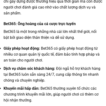
chỉ gây dựng được thương hiệu qua thời gian mà còn được
người chơi đánh giá cao nhờ vào chất lượng dịch vụ và
sản phẩm.
Bet365: Ông hoàng của cá cược trực tuyến
Bet365 là một trong những nhà cái lớn nhất thế giới, nổi
bật bởi giao diện thân thiện và dễ sử dụng.
Giấy phép hoạt động:
Bet365 có giấy phép hoạt động từ
nhiều cơ quan quản lý quốc tế, đảm bảo tính hợp pháp và
an toàn cho người chơi.
Dịch vụ chăm sóc khách hàng:
Đội ngũ hỗ trợ khách hàng
tại Bet365 luôn sẵn sàng 24/7, cung cấp thông tin nhanh
chóng và chuyên nghiệp.
Khuyến mãi hấp dẫn:
Bet365 thường xuyên tổ chức các
chương trình khuyến mãi lớn, giúp người chơi có thêm cơ
hội nhận thưởng.