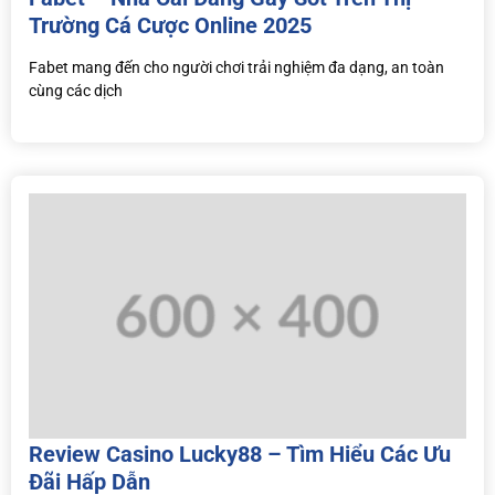
Trường Cá Cược Online 2025
Fabet mang đến cho người chơi trải nghiệm đa dạng, an toàn
cùng các dịch
Review Casino Lucky88 – Tìm Hiểu Các Ưu
Đãi Hấp Dẫn