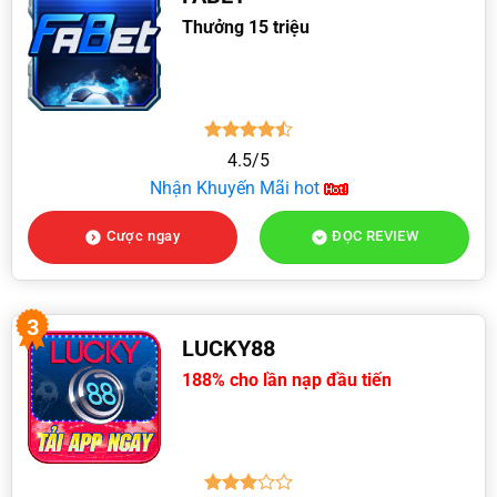
Thưởng 15 triệu
4.5/5
Nhận Khuyến Mãi hot
Cược ngay
ĐỌC REVIEW
3
LUCKY88
188% cho lần nạp đầu tiến