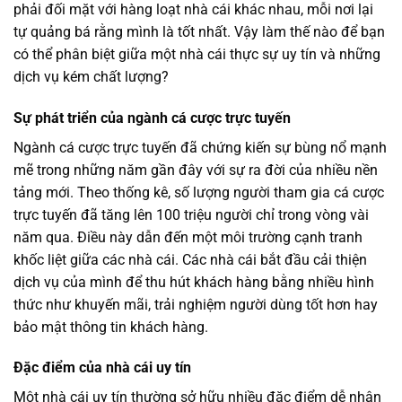
phải đối mặt với hàng loạt nhà cái khác nhau, mỗi nơi lại
tự quảng bá rằng mình là tốt nhất. Vậy làm thế nào để bạn
có thể phân biệt giữa một nhà cái thực sự uy tín và những
dịch vụ kém chất lượng?
Sự phát triển của ngành cá cược trực tuyến
Ngành cá cược trực tuyến đã chứng kiến sự bùng nổ mạnh
mẽ trong những năm gần đây với sự ra đời của nhiều nền
tảng mới. Theo thống kê, số lượng người tham gia cá cược
trực tuyến đã tăng lên 100 triệu người chỉ trong vòng vài
năm qua. Điều này dẫn đến một môi trường cạnh tranh
khốc liệt giữa các nhà cái. Các nhà cái bắt đầu cải thiện
dịch vụ của mình để thu hút khách hàng bằng nhiều hình
thức như khuyến mãi, trải nghiệm người dùng tốt hơn hay
bảo mật thông tin khách hàng.
Đặc điểm của nhà cái uy tín
Một nhà cái uy tín thường sở hữu nhiều đặc điểm dễ nhận