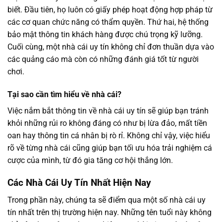
biết. Đầu tiên, họ luôn có giấy phép hoạt động hợp pháp từ
các cơ quan chức năng có thẩm quyền. Thứ hai, hệ thống
bảo mật thông tin khách hàng được chú trọng kỹ lưỡng.
Cuối cùng, một nhà cái uy tín không chỉ đơn thuần dựa vào
các quảng cáo mà còn có những đánh giá tốt từ người
chơi.
Tại sao cần tìm hiểu về nhà cái?
Việc nắm bắt thông tin về nhà cái uy tín sẽ giúp bạn tránh
khỏi những rủi ro không đáng có như bị lừa đảo, mất tiền
oan hay thông tin cá nhân bị rò rỉ. Không chỉ vậy, việc hiểu
rõ về từng nhà cái cũng giúp bạn tối ưu hóa trải nghiệm cá
cược của mình, từ đó gia tăng cơ hội thắng lớn.
Các Nhà Cái Uy Tín Nhất Hiện Nay
Trong phần này, chúng ta sẽ điểm qua một số nhà cái uy
tín nhất trên thị trường hiện nay. Những tên tuổi này không