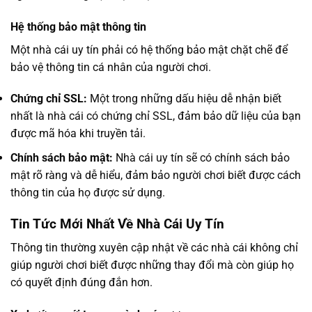
Hệ thống bảo mật thông tin
Một nhà cái uy tín phải có hệ thống bảo mật chặt chẽ để
bảo vệ thông tin cá nhân của người chơi.
Chứng chỉ SSL:
Một trong những dấu hiệu dễ nhận biết
nhất là nhà cái có chứng chỉ SSL, đảm bảo dữ liệu của bạn
được mã hóa khi truyền tải.
Chính sách bảo mật:
Nhà cái uy tín sẽ có chính sách bảo
mật rõ ràng và dễ hiểu, đảm bảo người chơi biết được cách
thông tin của họ được sử dụng.
Tin Tức Mới Nhất Về Nhà Cái Uy Tín
Thông tin thường xuyên cập nhật về các nhà cái không chỉ
giúp người chơi biết được những thay đổi mà còn giúp họ
có quyết định đúng đắn hơn.