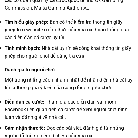
các cơ quan quản lý cá cược quốc tế như Uk Gambling
Commission, Malta Gaming Authority…
Tìm hiểu giấy phép:
Bạn có thể kiểm tra thông tin giấy
phép trên website chính thức của nhà cái hoặc thông qua
các diễn đàn cá cược uy tín.
Tính minh bạch:
Nhà cái uy tín sẽ công khai thông tin giấy
phép cho người chơi dễ dàng tra cứu.
Đánh giá từ người chơi
Một trong những cách nhanh nhất để nhận diện nhà cái uy
tín là thông qua ý kiến của cộng đồng người chơi.
Diễn đàn cá cược:
Tham gia các diễn đàn và nhóm
Facebook liên quan đến cá cược để xem người chơi bình
luận và đánh giá về nhà cái.
Cảm nhận thực tế:
Đọc các bài viết, đánh giá từ những
người đã trải nghiệm dịch vụ của nhà cái.